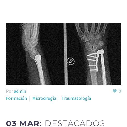
Por
admin
0
Formación
Microcirugía
Traumatología
03 MAR:
DESTACADOS