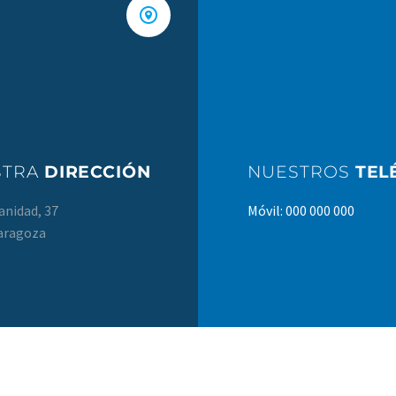


STRA
DIRECCIÓN
NUESTROS
TEL
anidad, 37
Móvil: 000 000 000
aragoza