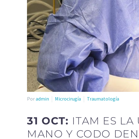
Por
admin
Microcirugía
Traumatología
31 OCT:
ITAM ES LA
MANO Y CODO DEN