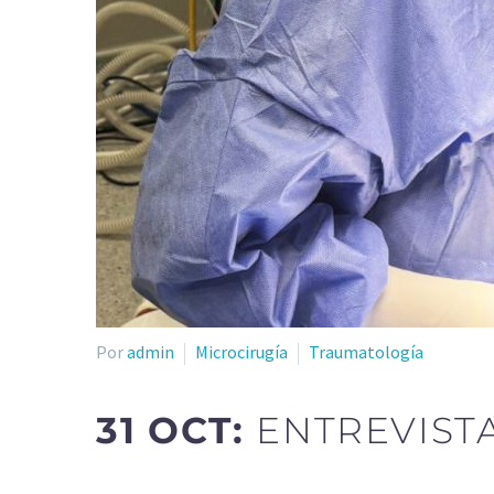
Por
admin
Microcirugía
Traumatología
31 OCT:
ENTREVIST