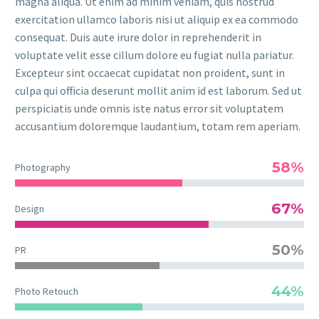
magna aliqua. Ut enim ad minim veniam, quis nostrud
exercitation ullamco laboris nisi ut aliquip ex ea commodo
consequat. Duis aute irure dolor in reprehenderit in
voluptate velit esse cillum dolore eu fugiat nulla pariatur.
Excepteur sint occaecat cupidatat non proident, sunt in
culpa qui officia deserunt mollit anim id est laborum. Sed ut
perspiciatis unde omnis iste natus error sit voluptatem
accusantium doloremque laudantium, totam rem aperiam.
58%
Photography
67%
Design
50%
PR
44%
Photo Retouch