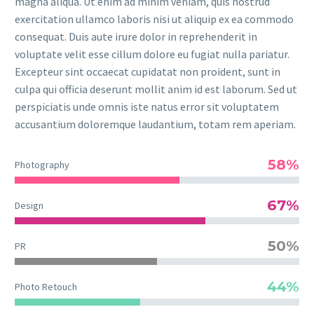
magna aliqua. Ut enim ad minim veniam, quis nostrud
exercitation ullamco laboris nisi ut aliquip ex ea commodo
consequat. Duis aute irure dolor in reprehenderit in
voluptate velit esse cillum dolore eu fugiat nulla pariatur.
Excepteur sint occaecat cupidatat non proident, sunt in
culpa qui officia deserunt mollit anim id est laborum. Sed ut
perspiciatis unde omnis iste natus error sit voluptatem
accusantium doloremque laudantium, totam rem aperiam.
58%
Photography
67%
Design
50%
PR
44%
Photo Retouch