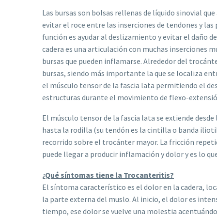
Las bursas son bolsas rellenas de líquido sinovial qu
evitar el roce entre las inserciones de tendones y la
función es ayudar al deslizamiento y evitar el daño d
cadera es una articulación con muchas inserciones m
bursas que pueden inflamarse. Alrededor del trocánt
bursas, siendo más importante la que se localiza ent
el músculo tensor de la fascia lata permitiendo el 
estructuras durante el movimiento de flexo-extensión
El músculo tensor de la fascia lata se extiende desde
hasta la rodilla (su tendón es la cintilla o banda ilio
recorrido sobre el trocánter mayor. La fricción repe
puede llegar a producir inflamación y dolor y es lo 
¿Qué síntomas tiene la Trocanteritis?
El síntoma característico es el dolor en la cadera, l
la parte externa del muslo. Al inicio, el dolor es inte
tiempo, ese dolor se vuelve una molestia acentuándos