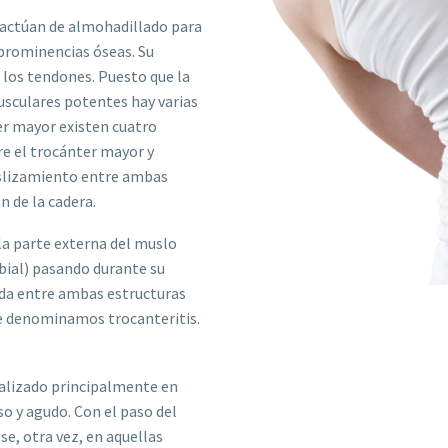
e actúan de almohadillado para
s prominencias óseas. Su
e los tendones. Puesto que la
usculares potentes hay varias
er mayor existen cuatro
re el trocánter mayor y
deslizamiento entre ambas
 de la cadera.
 la parte externa del muslo
tibial) pasando durante su
tida entre ambas estructuras
que denominamos trocanteritis.
ocalizado principalmente en
nso y agudo. Con el paso del
e, otra vez, en aquellas