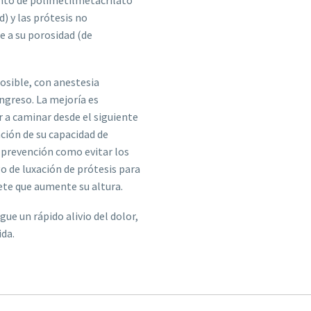
nto de polimetilmetacrilato
) y las prótesis no
e a su porosidad (de
osible, con anestesia
ingreso. La mejoría es
 a caminar desde el siguiente
nción de su capacidad de
 prevención como evitar los
go de luxación de prótesis para
ete que aumente su altura.
ue un rápido alivio del dolor,
ida.