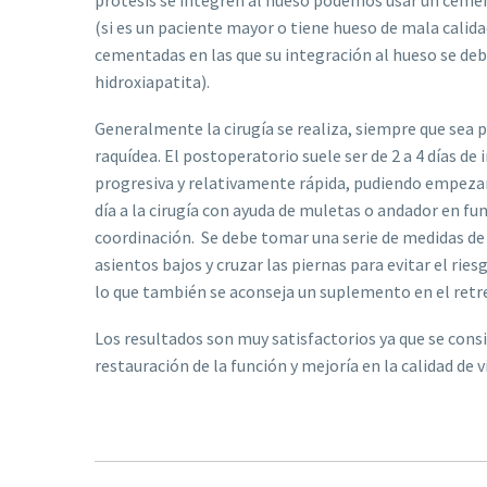
prótesis se integren al hueso podemos usar un ceme
(si es un paciente mayor o tiene hueso de mala calidad
cementadas en las que su integración al hueso se deb
hidroxiapatita).
Generalmente la cirugía se realiza, siempre que sea p
raquídea. El postoperatorio suele ser de 2 a 4 días de 
progresiva y relativamente rápida, pudiendo empezar
día a la cirugía con ayuda de muletas o andador en fu
coordinación. Se debe tomar una serie de medidas de
asientos bajos y cruzar las piernas para evitar el ries
lo que también se aconseja un suplemento en el retr
Los resultados son muy satisfactorios ya que se consig
restauración de la función y mejoría en la calidad de v