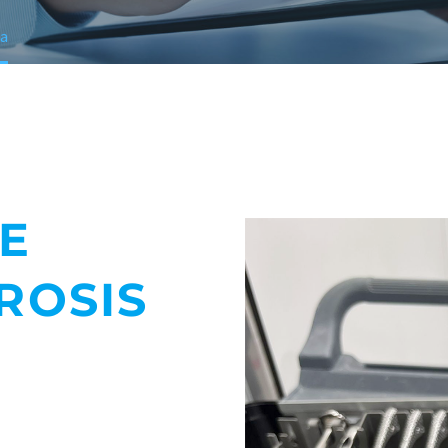
ra
E
ROSIS