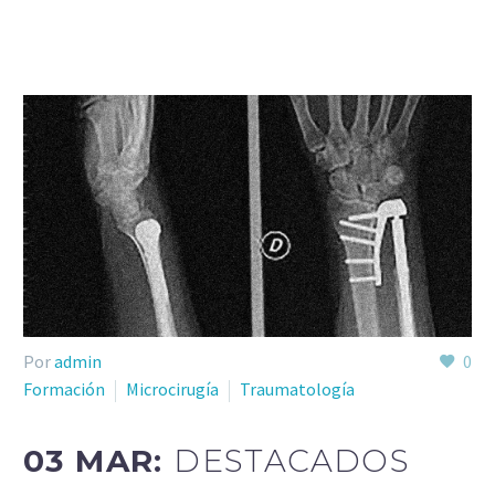
Por
admin
0
Formación
Microcirugía
Traumatología
03 MAR:
DESTACADOS